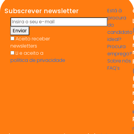
Subscrever newsletter
Está à
procura
do
Enviar
candidato
Aceito receber
ideal?
newsletters
Procura
Li e aceito a
emprego?
política de privacidade
Sobre nós
FAQ's