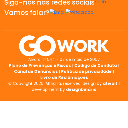
Siga-nos nas redes sociais
Fb
Li
In
Vamos falar?
Alvará nº 544 - 07 de maio de 2007
Plano de Prevenção e Riscos
|
Código de Conduta
|
Canal de Denúncias
|
Política de privacidade
|
Livro de Reclamações
© Copyright 2026. All rights reserved. design by
ativait
|
development by
designbinário