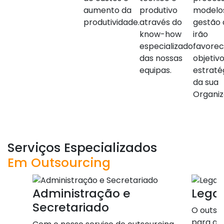
aumento da
produtivo
modelo
produtividade.
através do
gestão 
know-how
irão
especializado
favorec
das nossas
objetiv
equipas.
estraté
da sua
Organiz
Serviços Especializados
Em Outsourcing
Administração e
Legal
Secretariado
O outso
para a á