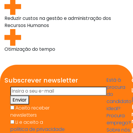
Reduzir custos na gestão e administração dos
Recursos Humanos
Otimização do tempo
Subscrever newsletter
Está à
procura
do
Enviar
candidato
Aceito receber
ideal?
newsletters
Procura
Li e aceito a
emprego?
política de privacidade
Sobre nós