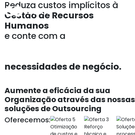
Reduza custos implícitos à
Gestão de Recursos
Humanos
e conte com a
mais
adequada
resposta às suas
necessidades de negócio.
Aumente a eficácia da sua
Organização através das nossas
soluções de Outsourcing
Oferecemos:
Otimização
Reforço
Soluçõe
de custos e
técnico e
process