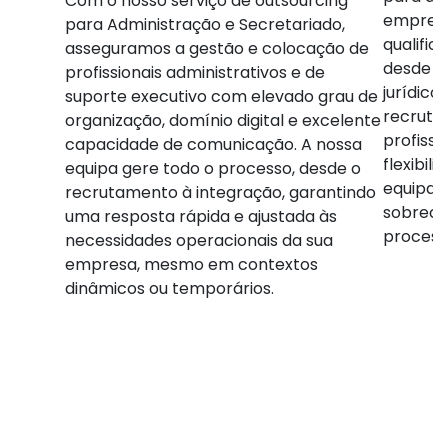
Com o nosso serviço de outsourcing
empresa
para Administração e Secretariado,
qualific
asseguramos a gestão e colocação de
desde a
profissionais administrativos e de
jurídico
suporte executivo com elevado grau de
recruta
organização, domínio digital e excelente
profissi
capacidade de comunicação. A nossa
flexibil
equipa gere todo o processo, desde o
equipa 
recrutamento à integração, garantindo
sobreca
uma resposta rápida e ajustada às
processo
necessidades operacionais da sua
empresa, mesmo em contextos
dinâmicos ou temporários.