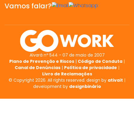
Vamos falar?
Alvará nº 544 - 07 de maio de 2007
Plano de Prevenção e Riscos
|
Código de Conduta
|
Canal de Denúncias
|
Política de privacidade
|
Livro de Reclamações
© Copyright 2026. All rights reserved. design by
ativait
|
development by
designbinário