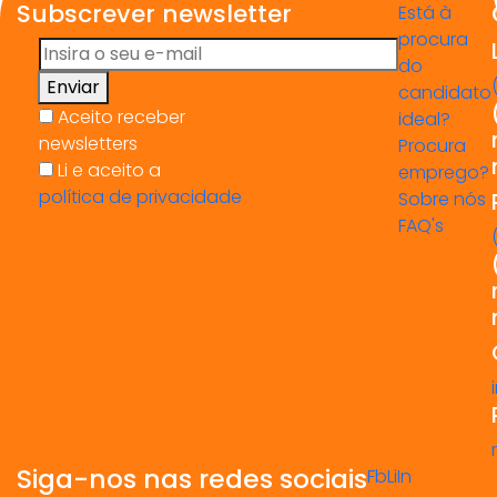
Subscrever newsletter
Está à
procura
do
Enviar
candidato
Aceito receber
ideal?
newsletters
Procura
Li e aceito a
emprego?
política de privacidade
Sobre nós
FAQ's
Siga-nos nas redes sociais
Fb
Li
In