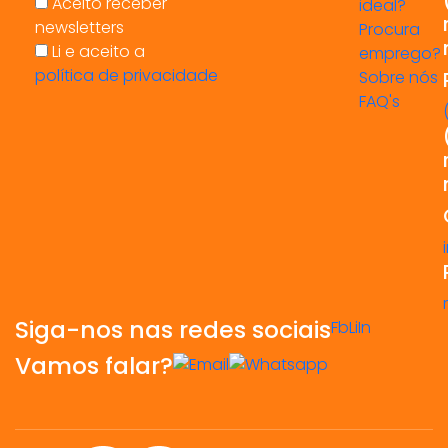
Aceito receber
ideal?
newsletters
Procura
Li e aceito a
emprego?
política de privacidade
Sobre nós
FAQ's
Siga-nos nas redes sociais
Fb
Li
In
Vamos falar?