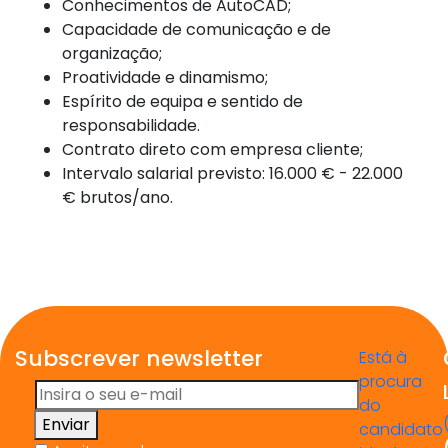
Conhecimentos de AutoCAD;
Capacidade de comunicação e de
organização;
Proatividade e dinamismo;
Espírito de equipa e sentido de
responsabilidade.
Contrato direto com empresa cliente;
Intervalo salarial previsto: 16.000 € - 22.000
€ brutos/ano.
Subscrever newsletter
Está à
procura
do
Enviar
candidato